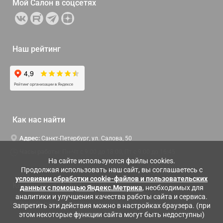
Мой Салон в
соцсетях
Наш рейтинг
Как нас найти
Адрес:
Санкт-Петербург, ул. Салова, 50
Часы работы:
Пн-Чт c 9:00 до 18:00, Пт с 9:00 до 16:45
На сайте используются файлы cookies.
Продолжая использовать наш сайт, вы соглашаетесь с
условиями обработки cookie-файлов и пользовательских
Контактная информация
данных с помощью Яндекс.Метрика
, необходимых для
аналитики и улучшения качества работы сайта и сервиса.
Служба поддержки:
Заказать обратный звонок
Запретить эти действия можно в настройках браузера. (при
этом некоторые функции сайта могут быть недоступны)