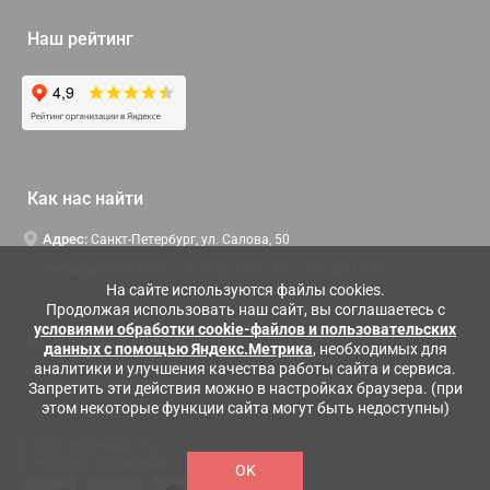
Наш рейтинг
Как нас найти
Адрес:
Санкт-Петербург, ул. Салова, 50
Часы работы:
Пн-Чт c 9:00 до 18:00, Пт с 9:00 до 16:45
На сайте используются файлы cookies.
Продолжая использовать наш сайт, вы соглашаетесь с
условиями обработки cookie-файлов и пользовательских
Контактная информация
данных с помощью Яндекс.Метрика
, необходимых для
аналитики и улучшения качества работы сайта и сервиса.
Служба поддержки:
Заказать обратный звонок
Запретить эти действия можно в настройках браузера. (при
этом некоторые функции сайта могут быть недоступны)
© 2026 moysalon.ru
Все права защищены
OK