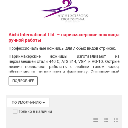
Aichi International Ltd. – парикмахерские ножницы
ручной работы
Профессиональные ножницы для любых видов стрижек.
Парикмахерские ножницы изготавливают из
нержавеющей стали 440 С, ATS 314, VG-1 и VG-10. Острые
лезвия позволяют работать с любым типом волос,
обеспечивают четкие срез и филировку. Эргономичный
дизайн дарит комфорт руке – без напряжения мышц
ПОДРОБНЕЕ
запястья. Матовые ручки на некоторых моделях
защищают от проскальзывания пальцев.
С Aichi каждая стрижка станет произведением искусства!
ПО УМОЛЧАНИЮ
Только в наличии