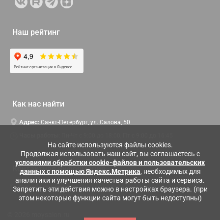
Наш рейтинг
Как нас найти
Адрес:
Санкт-Петербург, ул. Салова, 50
Часы работы:
Пн-Чт c 9:00 до 18:00, Пт с 9:00 до 16:45
На сайте используются файлы cookies.
Продолжая использовать наш сайт, вы соглашаетесь с
условиями обработки cookie-файлов и пользовательских
Контактная информация
данных с помощью Яндекс.Метрика
, необходимых для
аналитики и улучшения качества работы сайта и сервиса.
Служба поддержки:
Заказать обратный звонок
Запретить эти действия можно в настройках браузера. (при
этом некоторые функции сайта могут быть недоступны)
© 2026 moysalon.ru