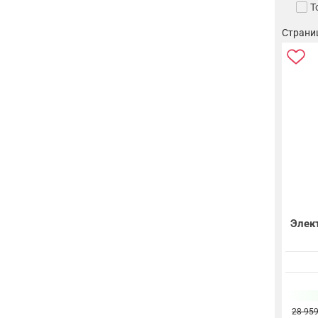
Т
Страниц
Элект
28 959