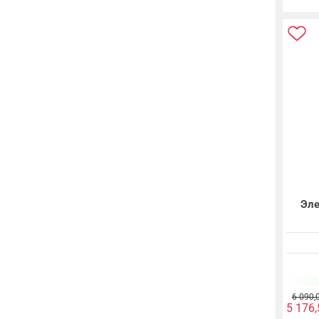
Эле
6 090,
5 176,