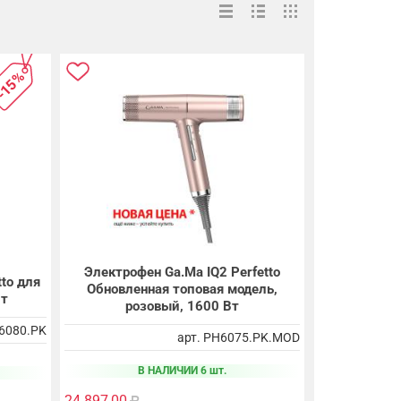
-15%
Электрофен Ga.Ma IQ2 Perfetto
to для
Обновленная топовая модель,
Вт
розовый, 1600 Вт
H6080.PK
арт. PH6075.PK.MOD
В НАЛИЧИИ 6 шт.
24 897,00