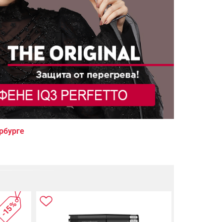
рбурге
-15%