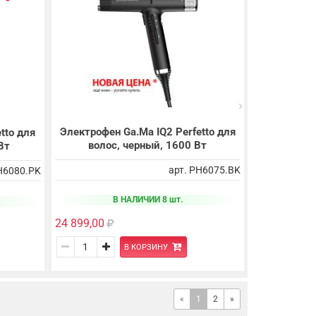
Электрофен Ga.Ma IQ2 Perfetto для
tto для
Машинка G
волос, черный, 1600 Вт
Вт
для
арт. PH6075.BK
H6080.PK
В НАЛИЧИИ 8 шт.
24 899,00
11 170,00
В КОРЗИНУ
9 494,50
«
1
2
»