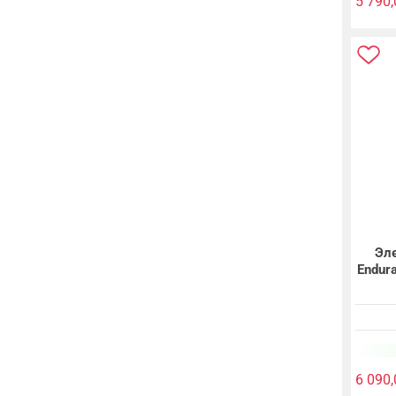
5 790,
Эле
Endura
6 090,