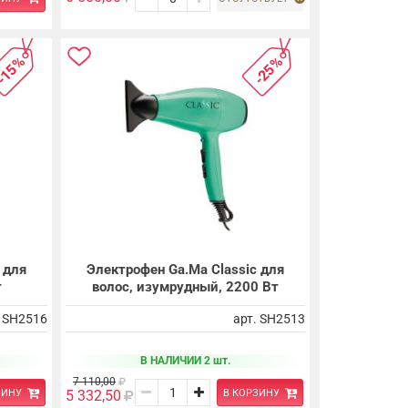
-15%
-25%
 для
Электрофен Ga.Ma Classic для
т
волос, изумрудный, 2200 Вт
. SH2516
арт. SH2513
В НАЛИЧИИ 2 шт.
7 110,00
ЗИНУ
В КОРЗИНУ
5 332,50