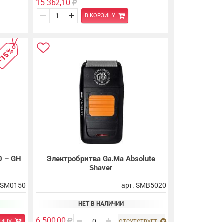
15 362,10
В КОРЗИНУ
-15%
0 – GH
Электробритва Ga.Ma Absolute
Shaver
. SM0150
арт. SMB5020
НЕТ В НАЛИЧИИ
6 500,00
ЗИНУ
ОТСУТСТВУЕТ