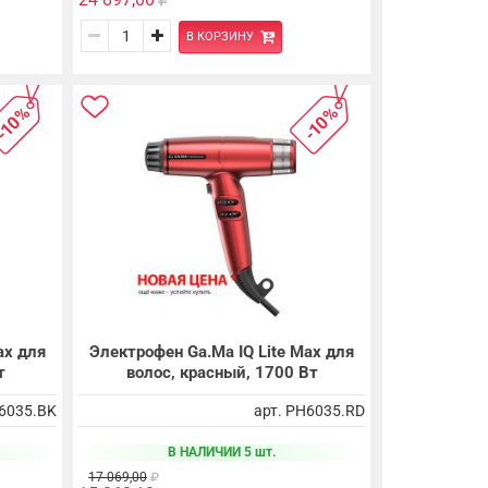
В КОРЗИНУ
-10%
-10%
ax для
Электрофен Ga.Ma IQ Lite Max для
т
волос, красный, 1700 Вт
H6035.BK
арт. PH6035.RD
В НАЛИЧИИ 5 шт.
17 069,00