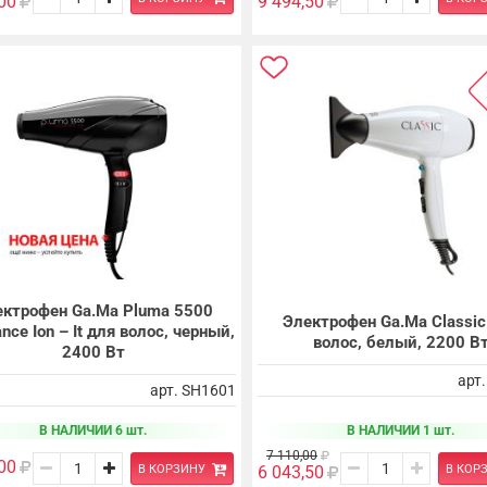
00
9 494,50
ктрофен Ga.Ma Pluma 5500
Электрофен Ga.Ma Classic
nce Ion – It для волос, черный,
волос, белый, 2200 В
2400 Вт
арт
арт. SH1601
В НАЛИЧИИ 6 шт.
В НАЛИЧИИ 1 шт.
7 110,00
00
В КОРЗИНУ
В КОР
6 043,50