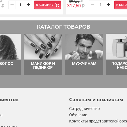
397,00
В КОРЗИНУ
В КОР
0
317,60
КАТАЛОГ ТОВАРОВ
 ВОЛОС
МАНИКЮР И
МУЖЧИНАМ
ПОДАР
ПЕДИКЮР
НАБ
лиентов
Салонам и стилистам
Сотрудничество
ка
Обучение
Контакты представителей бре