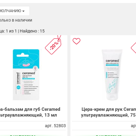
УМОЛЧАНИЮ
олько в наличии
а: 1 из 1 | Найдено : 15
-20%
а-бальзам для губ Ceramed
Цера-крем для рук Cera
льтраувлажняющий, 13 мл
ультраувлажняющий, 75
арт. 52803
ар