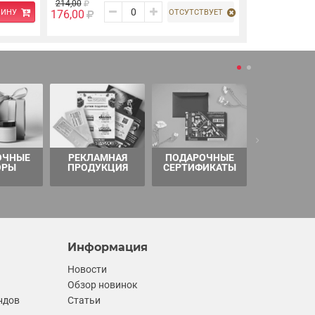
214,00
ЗИНУ
ОТСУТСТВУЕТ
176,00
ОЧНЫЕ
РЕКЛАМНАЯ
ПОДАРОЧНЫЕ
ТОВАРЫ 
ОРЫ
ПРОДУКЦИЯ
СЕРТИФИКАТЫ
Информация
Новости
Обзор новинок
ндов
Статьи