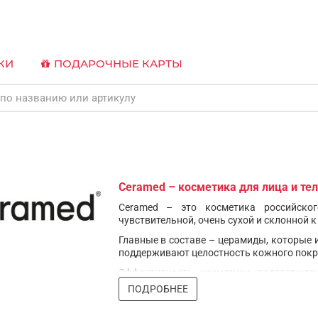
КИ
ПОДАРОЧНЫЕ КАРТЫ
Ceramed – косметика для лица и те
Ceramed – это косметика российско
чувствительной, очень сухой и склонной 
Главные в составе – церамиды, которые
поддерживают целостность кожного покро
Эффективность косметики подтвержде
сертификатами КосмоПродТест.
ПОДРОБНЕЕ