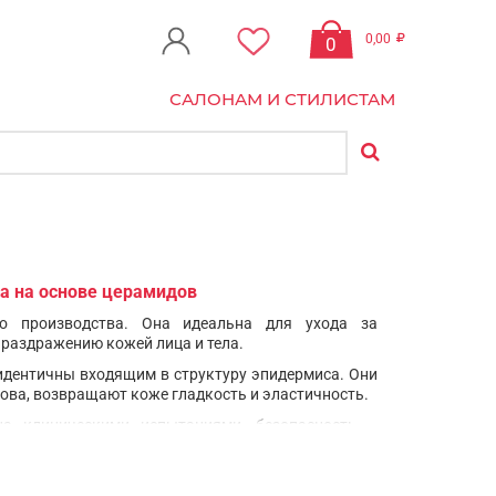
0,00
0
САЛОНАМ И СТИЛИСТАМ
ла на основе церамидов
го производства. Она идеальна для ухода за
к раздражению кожей лица и тела.
 идентичны входящим в структуру эпидермиса. Они
ва, возвращают коже гладкость и эластичность.
на клиническими испытаниями, безопасность –