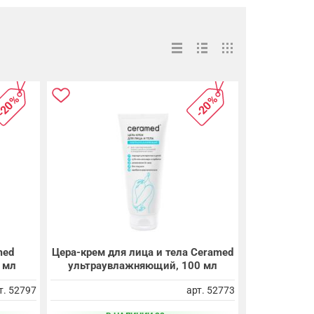
-20%
-20%
med
Цера-крем для лица и тела Ceramed
 мл
ультраувлажняющий, 100 мл
т. 52797
арт. 52773