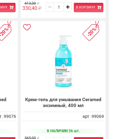
413,00
ЗИНУ
В КОРЗИНУ
330,40
-20%
-20%
med
Крем-гель для умывания Ceramed
энзимный, 400 мл
т. 99076
арт. 99069
В НАЛИЧИИ 36 шт.
365,00