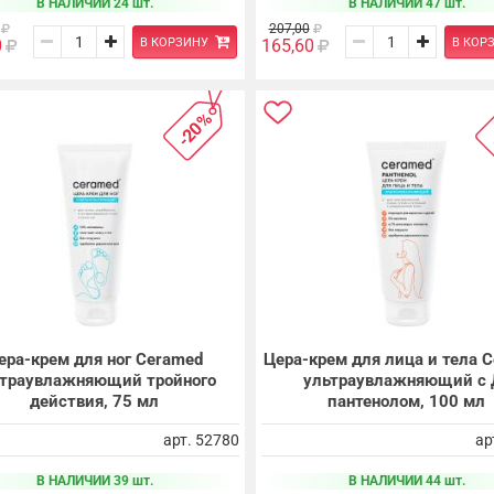
В НАЛИЧИИ 24 шт.
В НАЛИЧИИ 47 шт.
207,00
В КОРЗИНУ
В КОР
0
165,60
-20%
ера-крем для ног Ceramed
Цера-крем для лица и тела 
ьтраувлажняющий тройного
ультраувлажняющий с 
действия, 75 мл
пантенолом, 100 мл
арт. 52780
ар
В НАЛИЧИИ 39 шт.
В НАЛИЧИИ 44 шт.