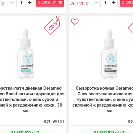
В КОРЗИНУ
В КОР
0
267,20
-20%
ротка-патч дневная Ceramed
Сыворотка ночная Ceramed
ron Boost активизирующая для
Glow восстанавливающая
ствительной, очень сухой и
чувствительной, очень су
нной к раздражению кожи, 30
склонной к раздражению ко
мл
мл
арт. 99151
ар
В НАЛИЧИИ 2 шт.
В НАЛИЧИИ 20 шт.