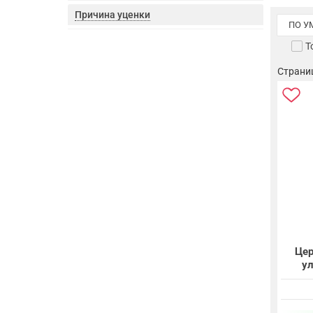
Причина уценки
ПО 
Т
Страниц
Цер
у