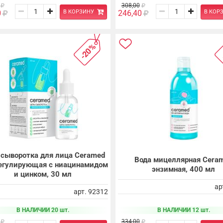
308,00
В КОРЗИНУ
В КОР
0
246,40
-20%
-сыворотка для лица Ceramed
Вода мицеллярная Cera
егулирующая с ниацинамидом
энзимная, 400 мл
и цинком, 30 мл
ар
арт. 92312
В НАЛИЧИИ 20 шт.
В НАЛИЧИИ 12 шт.
334,00