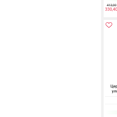
413,00
330,4
Цер
ул