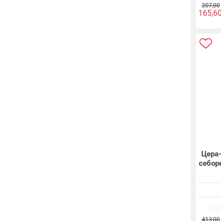
207,00
165,6
Цера
себор
413,00