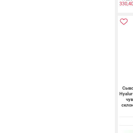
330,4
Сыво
Hyalu
чув
скло