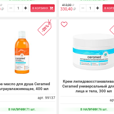
413,00
В КОРЗИНУ
В КОР
0
330,40
-20%
Крем липидовосстанавлив
а-масло для душа Ceramed
Ceramed универсальный дл
ьтраувлажняющее, 400 мл
лица и тела, 300 мл
арт. 99137
ар
В НАЛИЧИИ 71 шт.
В НАЛИЧИИ 76 шт.