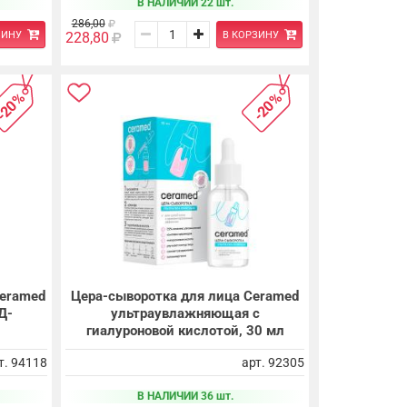
В НАЛИЧИИ 22 шт.
286,00
ЗИНУ
В КОРЗИНУ
228,80
-20%
-20%
Ceramed
Цера-сыворотка для лица Ceramed
Д-
ультраувлажняющая с
гиалуроновой кислотой, 30 мл
т. 94118
арт. 92305
В НАЛИЧИИ 36 шт.