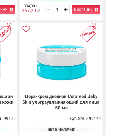
334,00
ЗИНУ
В КОРЗИНУ
267,20
-20%
СКИДКА
ающий
Цера-крем дневной Ceramed Baby
я кожи
Skin ультраувлажняющий для лица,
50 мл
т. 99175
арт. SALE 99144
НЕТ В НАЛИЧИИ