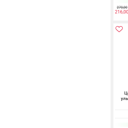
270,00
216,0
Ц
ул