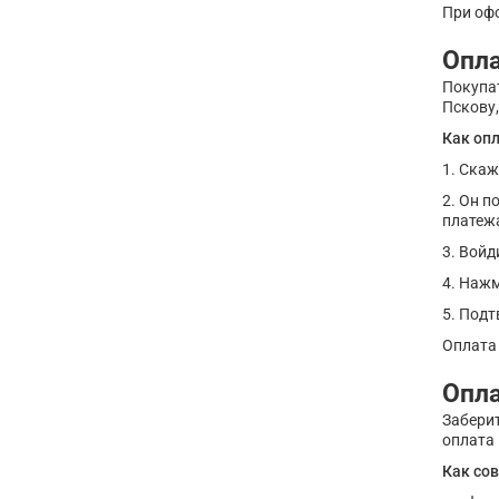
При оф
Опла
Покупат
Пскову
Как опл
1. Скаж
2. Он п
платеж
3. Войд
4. Нажм
5. Подт
Оплата 
Опл
Заберит
оплата 
Как со