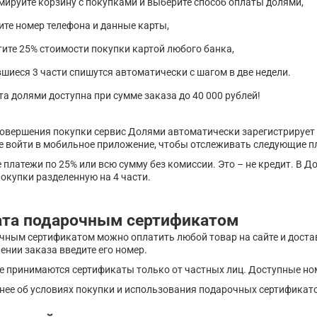
мируйте корзину с покупками и выберите способ оплаты долями,
ите номер телефона и данные карты,
ите 25% стоимости покупки картой любого банка,
шиеся 3 части спишутся автоматически с шагом в две недели.
а долями доступна при сумме заказа до 40 000 рублей!
овершения покупки сервис Долями автоматически зарегистрирует 
е войти в мобильное приложение, чтобы отслеживать следующие п
 платежи по 25% или всю сумму без комиссии. Это – не кредит. В Д
окупки разделенную на 4 части.
ата подарочным сертификатом
чным сертификатом можно оплатить любой товар на сайте и доста
нии заказа введите его номер.
е принимаются сертификаты только от частных лиц. Доступные номина
нее об условиях покупки и использования подарочных сертификат