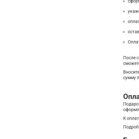
сфор
укаж
оплат
остав
Оплат
После с
сможет
Вносите
сумму п
Опл
Подаро
оформле
К оплат
Подроб