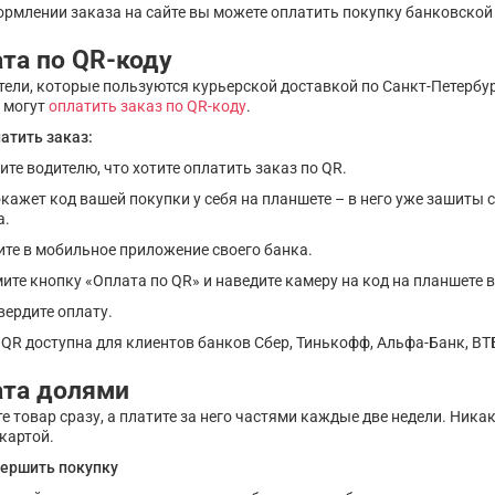
ормлении заказа на сайте вы можете оплатить покупку банковской
та по QR-коду
ели, которые пользуются курьерской доставкой по Санкт-Петербур
, могут
оплатить заказ по QR-коду
.
атить заказ:
ите водителю, что хотите оплатить заказ по QR.
окажет код вашей покупки у себя на планшете – в него уже зашиты
а.
ите в мобильное приложение своего банка.
ите кнопку «Оплата по QR» и наведите камеру на код на планшете 
вердите оплату.
QR доступна для клиентов банков Сбер, Тинькофф, Альфа-Банк, ВТ
ата долями
е товар сразу, а платите за него частями каждые две недели. Ник
картой.
вершить покупку