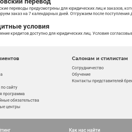
овский перевод
ские переводы предусмотрены для юридических лиц и заказов, кот
руем заказ на 7 календарных дней. Отгружаем после поступления 
дитные условия
ение кредитов доступно для юридических лиц. Условия согласов
лиентов
Салонам и стилистам
Сотрудничество
ка
Обучение
Контакты представителей бре
по сайту
я программа
йные обязательства
ые центры
йтинг
Как нас найти