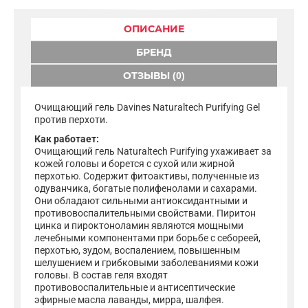
ОПИСАНИЕ
БРЕНД
ОТЗЫВЫ (0)
Очищающий гель Davines Naturaltech Purifying Gel
против перхоти.
Как работает:
Очищающий гель Naturaltech Purifying ухаживает за
кожей головы и борется с сухой или жирной
перхотью. Содержит фитоактивы, полученные из
одуванчика, богатые полифенолами и сахарами.
Они обладают сильными антиоксидантными и
противовоспалительными свойствами. Пиритон
цинка и пироктоноламин являются мощными
лечебными компонентами при борьбе с себореей,
перхотью, зудом, воспалением, повышенным
шелушением и грибковыми заболеваниями кожи
головы. В состав геля входят
противовоспалительные и антисептические
эфирные масла лаванды, мирра, шалфея.