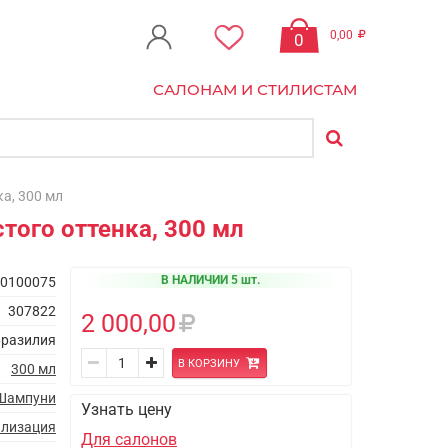
0,00
0
САЛОНАМ И СТИЛИСТАМ
а, 300 мл
того оттенка, 300 мл
В НАЛИЧИИ 5 шт.
0100075
307822
2 000,00
разилия
В КОРЗИНУ
300 мл
Шампуни
Узнать цену
ализация
Для салонов