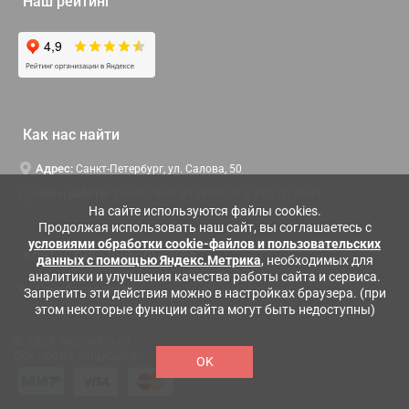
Наш рейтинг
Как нас найти
Адрес:
Санкт-Петербург, ул. Салова, 50
Часы работы:
Пн-Чт c 9:00 до 18:00, Пт с 9:00 до 16:45
На сайте используются файлы cookies.
Продолжая использовать наш сайт, вы соглашаетесь с
условиями обработки cookie-файлов и пользовательских
Контактная информация
данных с помощью Яндекс.Метрика
, необходимых для
аналитики и улучшения качества работы сайта и сервиса.
Служба поддержки:
Заказать обратный звонок
Запретить эти действия можно в настройках браузера. (при
этом некоторые функции сайта могут быть недоступны)
© 2026 moysalon.ru
Все права защищены
OK