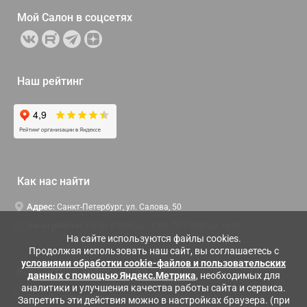
Мой Салон в
соцсетях
Наш рейтинг
Как нас найти
Адрес:
Санкт-Петербург, ул. Салова, 50
Часы работы:
Пн-Чт c 9:00 до 18:00, Пт с 9:00 до 16:45
На сайте используются файлы cookies.
Продолжая использовать наш сайт, вы соглашаетесь с
условиями обработки cookie-файлов и пользовательских
Контактная информация
данных с помощью Яндекс.Метрика
, необходимых для
аналитики и улучшения качества работы сайта и сервиса.
Служба поддержки:
Заказать обратный звонок
Запретить эти действия можно в настройках браузера. (при