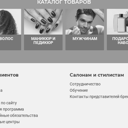
КАТАЛОГ ТОВАРОВ
 ВОЛОС
МАНИКЮР И
МУЖЧИНАМ
ПОДАР
ПЕДИКЮР
НАБ
лиентов
Салонам и стилистам
Сотрудничество
ка
Обучение
Контакты представителей бре
по сайту
я программа
йные обязательства
ые центры