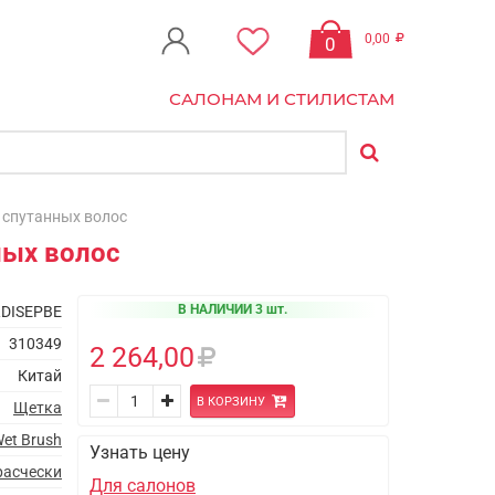
0,00
0
САЛОНАМ И СТИЛИСТАМ
я спутанных волос
нных волос
В НАЛИЧИИ 3 шт.
DISEPBE
310349
2 264,00
Китай
В КОРЗИНУ
Щетка
et Brush
Узнать цену
расчески
Для салонов