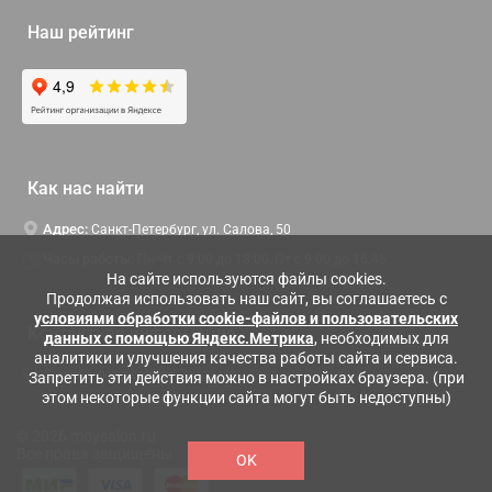
Наш рейтинг
Как нас найти
Адрес:
Санкт-Петербург, ул. Салова, 50
Часы работы:
Пн-Чт c 9:00 до 18:00, Пт с 9:00 до 16:45
На сайте используются файлы cookies.
Продолжая использовать наш сайт, вы соглашаетесь с
условиями обработки cookie-файлов и пользовательских
Контактная информация
данных с помощью Яндекс.Метрика
, необходимых для
аналитики и улучшения качества работы сайта и сервиса.
Служба поддержки:
Заказать обратный звонок
Запретить эти действия можно в настройках браузера. (при
этом некоторые функции сайта могут быть недоступны)
© 2026 moysalon.ru
Все права защищены
OK