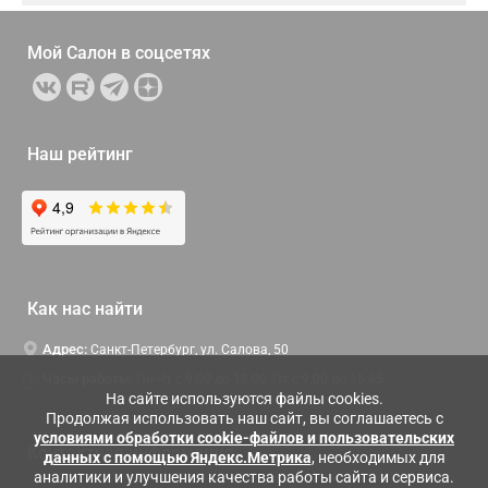
Мой Салон в
соцсетях
Наш рейтинг
Как нас найти
Адрес:
Санкт-Петербург, ул. Салова, 50
Часы работы:
Пн-Чт c 9:00 до 18:00, Пт с 9:00 до 16:45
На сайте используются файлы cookies.
Продолжая использовать наш сайт, вы соглашаетесь с
условиями обработки cookie-файлов и пользовательских
Контактная информация
данных с помощью Яндекс.Метрика
, необходимых для
аналитики и улучшения качества работы сайта и сервиса.