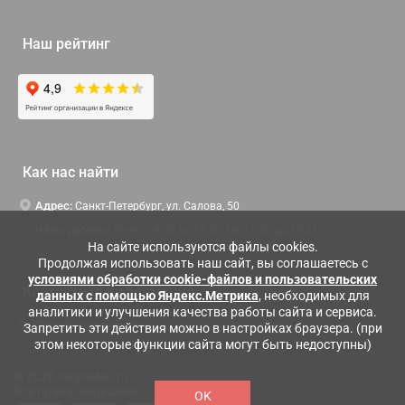
Наш рейтинг
Как нас найти
Адрес:
Санкт-Петербург, ул. Салова, 50
Часы работы:
Пн-Чт c 9:00 до 18:00, Пт с 9:00 до 16:45
На сайте используются файлы cookies.
Продолжая использовать наш сайт, вы соглашаетесь с
условиями обработки cookie-файлов и пользовательских
Контактная информация
данных с помощью Яндекс.Метрика
, необходимых для
аналитики и улучшения качества работы сайта и сервиса.
Служба поддержки:
Заказать обратный звонок
Запретить эти действия можно в настройках браузера. (при
этом некоторые функции сайта могут быть недоступны)
© 2026 moysalon.ru
Все права защищены
OK