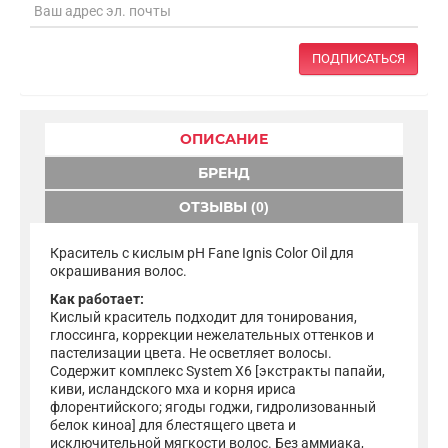
ПОДПИСАТЬСЯ
ОПИСАНИЕ
БРЕНД
ОТЗЫВЫ (0)
Краситель с кислым pH Fane Ignis Color Oil для
окрашивания волос.
Как работает:
Кислый краситель подходит для тонирования,
глоссинга, коррекции нежелательных оттенков и
пастелизации цвета. Не осветляет волосы.
Содержит комплекс System X6 [экстракты папайи,
киви, исландского мха и корня ириса
флорентийского; ягоды годжи, гидролизованный
белок киноа] для блестящего цвета и
исключительной мягкости волос. Без аммиака,