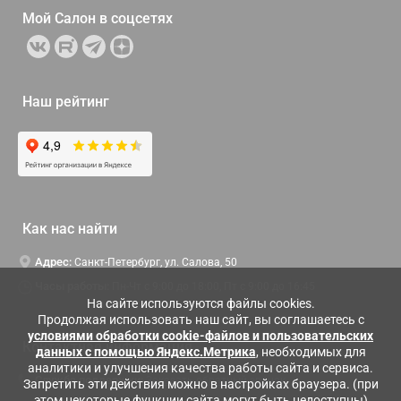
Мой Салон в
соцсетях
Наш рейтинг
Как нас найти
Адрес:
Санкт-Петербург, ул. Салова, 50
Часы работы:
Пн-Чт c 9:00 до 18:00, Пт с 9:00 до 16:45
На сайте используются файлы cookies.
Продолжая использовать наш сайт, вы соглашаетесь с
условиями обработки cookie-файлов и пользовательских
Контактная информация
данных с помощью Яндекс.Метрика
, необходимых для
аналитики и улучшения качества работы сайта и сервиса.
Служба поддержки:
Заказать обратный звонок
Запретить эти действия можно в настройках браузера. (при
этом некоторые функции сайта могут быть недоступны)