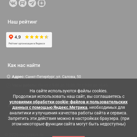
Наш рейтинг
Как нас найти
Адрес:
Санкт-Петербург, ул. Салова, 50
Часы работы:
Пн-Чт c 9:00 до 18:00, Пт с 9:00 до 16:45
На сайте используются файлы cookies.
Продолжая использовать наш сайт, вы соглашаетесь с
условиями обработки cookie-файлов и пользовательских
Контактная информация
данных с помощью Яндекс.Метрика
, необходимых для
аналитики и улучшения качества работы сайта и сервиса.
Служба поддержки:
Заказать обратный звонок
Запретить эти действия можно в настройках браузера. (при
этом некоторые функции сайта могут быть недоступны)
© 2026 moysalon.ru