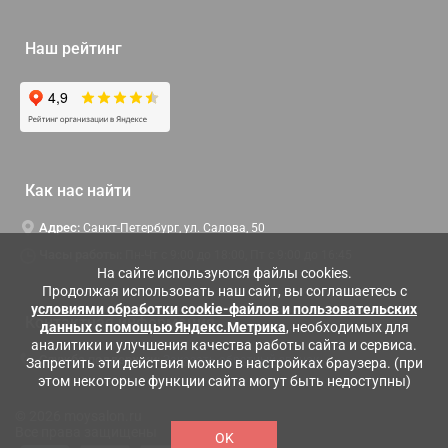
Наш рейтинг
Как нас найти
Адрес:
Санкт-Петербург, ул. Салова, 50
Часы работы:
Пн-Чт c 9:00 до 18:00, Пт с 9:00 до 16:45
На сайте используются файлы cookies.
Продолжая использовать наш сайт, вы соглашаетесь с
условиями обработки cookie-файлов и пользовательских
Контактная информация
данных с помощью Яндекс.Метрика
, необходимых для
аналитики и улучшения качества работы сайта и сервиса.
Служба поддержки:
Заказать обратный звонок
Запретить эти действия можно в настройках браузера. (при
этом некоторые функции сайта могут быть недоступны)
© 2026 moysalon.ru
Все права защищены
OK