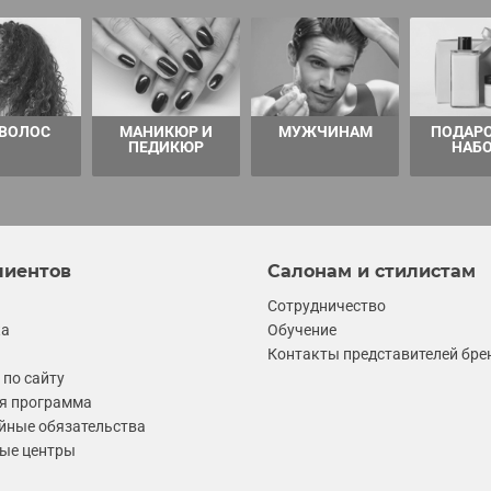
 ВОЛОС
МАНИКЮР И
МУЖЧИНАМ
ПОДАР
ПЕДИКЮР
НАБ
лиентов
Салонам и стилистам
Сотрудничество
ка
Обучение
Контакты представителей бре
по сайту
я программа
йные обязательства
ые центры