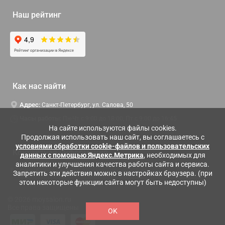
Наш рейтинг
Как нас найти
Адрес:
Санкт-Петербург, ул. Салова, 50
Часы работы:
Пн-Чт c 9:00 до 18:00, Пт с 9:00 до 16:45
На сайте используются файлы cookies.
Продолжая использовать наш сайт, вы соглашаетесь с
условиями обработки cookie-файлов и пользовательских
Контактная информация
данных с помощью Яндекс.Метрика
, необходимых для
аналитики и улучшения качества работы сайта и сервиса.
Служба поддержки:
Заказать обратный звонок
Запретить эти действия можно в настройках браузера. (при
этом некоторые функции сайта могут быть недоступны)
© 2026 moysalon.ru
Все права защищены
OK