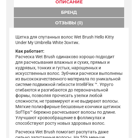
ОПИСАНИЕ
БРЕНД
ОТЗЫВЫ (0)
Щетка для спутанных волос Wet Brush Hello Kitty
Under My Umbrella White Зонтик.
Как работает:
Расческа Wet Brush одинаково хорошо подходит
для расчесывания влажных и сухих, прямых и
кудрявых, тонких и густых, нарощенных и
искусственных волос. Зубчики расчески выполнены
из высококачественного материала по уникальной
системе подвижной гибкости IntelliFlex ™. Упруго
сгибаются и разгибаются до первоначальной
формы, позволяя прочесать узелки любой
сложности, не травмируют и не выдирают волосы.
Мягкие полиэфирные бесшовные кончики щетинок
SofTips™ бережно расчесывают волосы по длине.
Улучшают кровообращение в фолликулах и
способствуют росту новых здоровых волос.
Расческа Wet Brush помогает распутать даже
сильно запутанные волосы. На 55% меньше