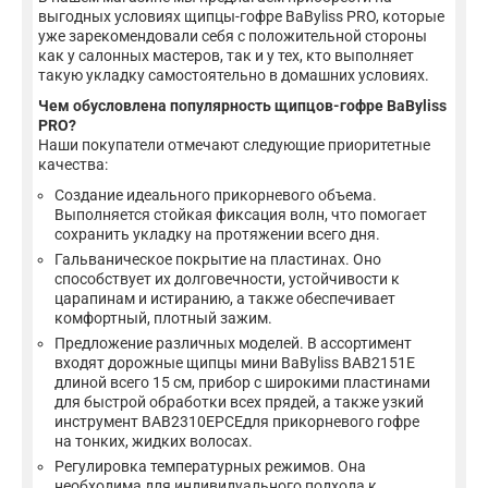
выгодных условиях щипцы-гофре BaByliss PRO, которые
уже зарекомендовали себя с положительной стороны
как у салонных мастеров, так и у тех, кто выполняет
такую укладку самостоятельно в домашних условиях.
Чем обусловлена популярность щипцов-гофре BaByliss
PRO?
Наши покупатели отмечают следующие приоритетные
качества:
Создание идеального прикорневого объема.
Выполняется стойкая фиксация волн, что помогает
сохранить укладку на протяжении всего дня.
Гальваническое покрытие на пластинах. Оно
способствует их долговечности, устойчивости к
царапинам и истиранию, а также обеспечивает
комфортный, плотный зажим.
Предложение различных моделей. В ассортимент
входят дорожные щипцы мини BaByliss BAB2151E
длиной всего 15 см, прибор с широкими пластинами
для быстрой обработки всех прядей, а также узкий
инструмент BAB2310EPCEдля прикорневого гофре
на тонких, жидких волосах.
Регулировка температурных режимов. Она
необходима для индивидуального подхода к