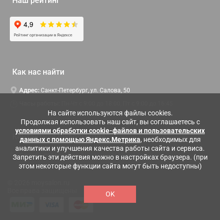
Наш рейтинг
Как нас найти
Адрес:
Санкт-Петербург, ул. Салова, 50
Часы работы:
Пн-Чт c 9:00 до 18:00, Пт с 9:00 до 16:45
На сайте используются файлы cookies.
Продолжая использовать наш сайт, вы соглашаетесь с
условиями обработки cookie-файлов и пользовательских
Контактная информация
данных с помощью Яндекс.Метрика
, необходимых для
аналитики и улучшения качества работы сайта и сервиса.
Служба поддержки:
Заказать обратный звонок
Запретить эти действия можно в настройках браузера. (при
этом некоторые функции сайта могут быть недоступны)
© 2026 moysalon.ru
Все права защищены
OK