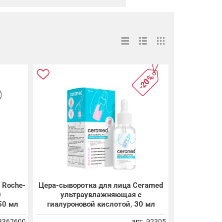
-20%
 Roche-
Цера-сыворотка для лица Ceramed
0
ультраувлажняющая с
50 мл
гиалуроновой кислотой, 30 мл
B367600
арт. 92305