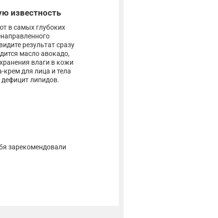
ую известность
т в самых глубоких
енаправленного
видите результат сразу
дится масло авокадо,
хранения влаги в кожи
крем для лица и тела
 дефицит липидов.
ебя зарекомендовали