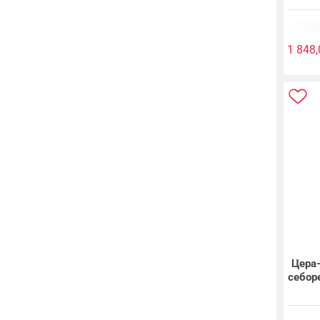
1 848,
Цера
себор