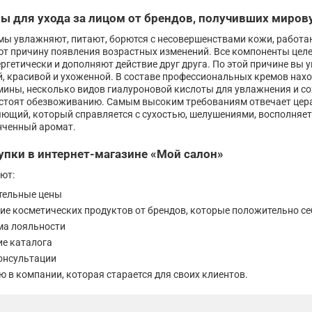
 для ухода за лицом от брендов, получивших миров
ы увлажняют, питают, борются с несовершенствами кожи, работаю
ют причину появления возрастных изменений. Все компоненты цел
ргетически и дополняют действие друг друга. По этой причине вы у
й, красивой и ухоженной. В составе профессиональных кремов нахо
мины, несколько видов гиалуроновой кислоты для увлажнения и со
стоят обезвоживанию. Самым высоким требованиям отвечает цера-
ющий, который справляется с сухостью, шелушениями, восполняет
нченный аромат.
пки в интернет-магазине «Мой салон»
ют:
тельные цены
ие косметических продуктов от брендов, которые положительно с
ма лояльности
ие каталога
онсультации
 в компании, которая старается для своих клиентов.