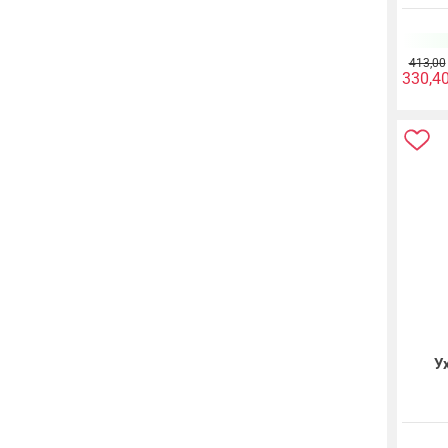
413,00
330,4
У