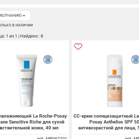
УМОЛЧАНИЮ
олько в наличии
: 1 из 1 | Найдено : 8
увлажняющий La Roche-Posay
СС-крем солнцезащитный La
iane Sensitive Riche для сухой
Posay Anthelios SPF 5
вствительной кожи, 40 мл
антивозрастной для лица, 
арт. MB062201
арт. M