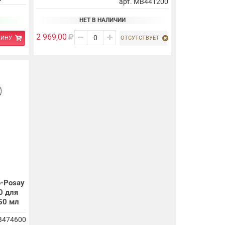
арт. MB441200
НЕТ В НАЛИЧИИ
2 969,00
ЗИНУ
ОТСУТСТВУЕТ
-Posay
0 для
50 мл
B474600