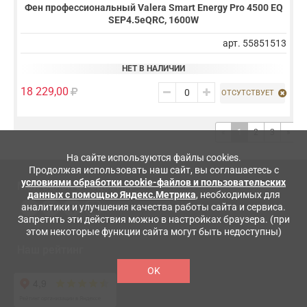
Фен профессиональный Valera Smart Energy Pro 4500 EQ
SEP4.5eQRC, 1600W
арт. 55851513
НЕТ В НАЛИЧИИ
18 229,00
ОТСУТСТВУЕТ
«
1
2
3
»
На сайте используются файлы cookies.
Продолжая использовать наш сайт, вы соглашаетесь с
условиями обработки cookie-файлов и пользовательских
Мой Салон в
соцсетях
данных с помощью Яндекс.Метрика
, необходимых для
аналитики и улучшения качества работы сайта и сервиса.
Запретить эти действия можно в настройках браузера. (при
этом некоторые функции сайта могут быть недоступны)
Наш рейтинг
OK