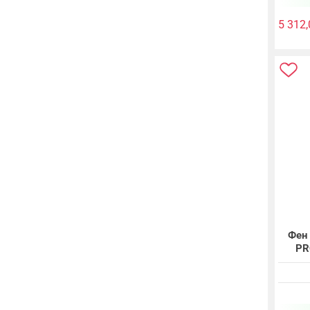
5 312,
Фен
PR