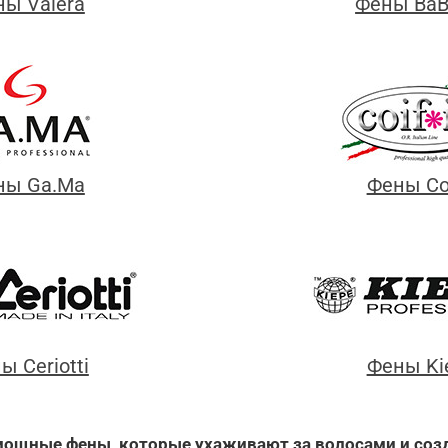
ы Valera
Фены BaBy
ны Ga.Ma
Фены Coi
ы Ceriotti
Фены Ki
мощные фены, которые ухаживают за волосами и соз