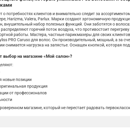
рками
т о потребностях клиентов и внимательно следит за ассортиментом
pe, Harizma, Valera, Parlux. Марки создают эргономичную продукци
, внушительный набор полезных функций. Они заботятся о волосах
 распределяют горячий поток воздуха, что противостоит перегре
ортной работы. Мастера, частные парикмахеры для своих клиенто
iss PRO Caruso для волос. Он производительный, мощный, а за сче
и снимается нагрузка на запястье. Оснащен кнопкой, которая под
 выбор на магазине «Мой салон»?
еляют:
т
я новые позиции
оригинальная продукция
ации от профессионалов
ьности
роверенном магазине, который не перестает радовать первокласс