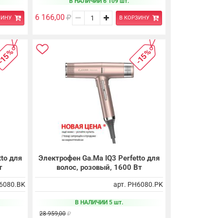
В НАЛИЧИИ 6 109 шт.
6 166,00
ЗИНУ
В КОРЗИНУ
-15%
-15%
to для
Электрофен Ga.Ma IQ3 Perfetto для
т
волос, розовый, 1600 Вт
H6080.BK
арт. PH6080.PK
В НАЛИЧИИ 5 шт.
28 959,00