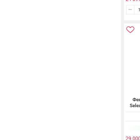
Фе
Sele
29 00