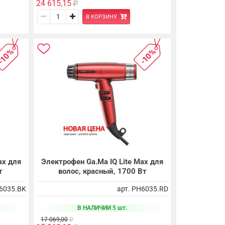
24 615,15
В КОРЗИНУ
-10%
-10%
ax для
Электрофен Ga.Ma IQ Lite Max для
т
волос, красный, 1700 Вт
H6035.BK
арт. PH6035.RD
В НАЛИЧИИ 5 шт.
17 069,00