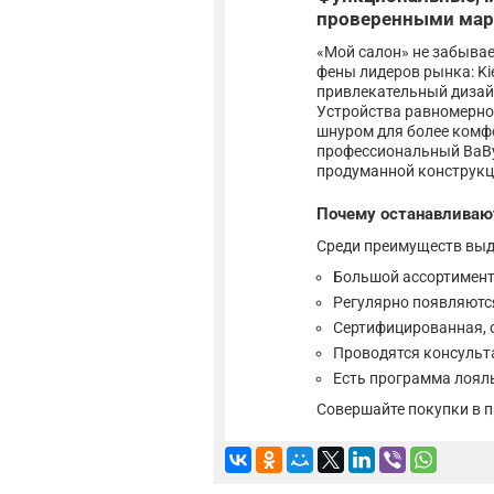
проверенными ма
«Мой салон» не забывае
фены лидеров рынка: Kie
привлекательный дизайн
Устройства равномерно
шнуром для более комф
профессиональный BaByl
продуманной конструкци
Почему останавливают
Среди преимуществ выд
Большой ассортимен
Регулярно появляютс
Сертифицированная, 
Проводятся консульт
Есть программа лоял
Совершайте покупки в п