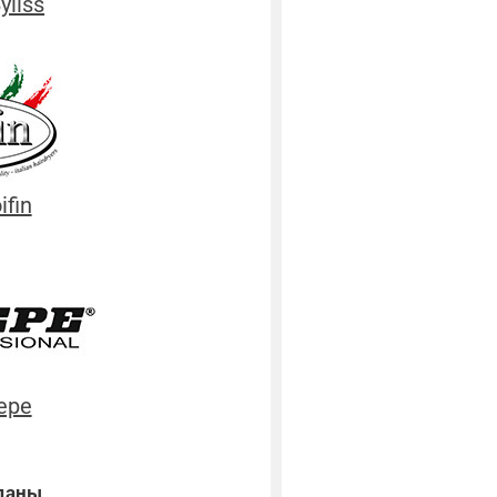
liss
fin
epe
даны