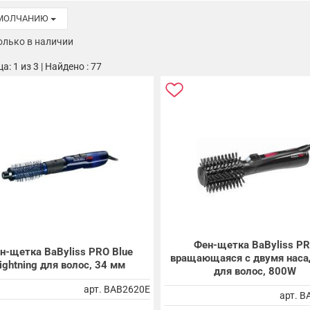
УМОЛЧАНИЮ
олько в наличии
а: 1 из 3 | Найдено : 77
Фен-щетка BaByliss P
н-щетка BaByliss PRO Blue
вращающаяся с двумя нас
ightning для волос, 34 мм
для волос, 800W
арт. BAB2620E
арт. 