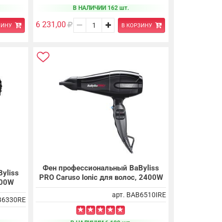
В НАЛИЧИИ 162 шт.
6 231,00
ЗИНУ
В КОРЗИНУ
Фен профессиональный BaByliss
yliss
PRO Caruso Ionic для волос, 2400W
300W
арт. BAB6510IRE
B6330RE