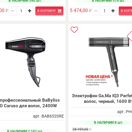
В НАЛИЧИИ 340 шт.
В НАЛИЧИИ 574 шт.
00
5 474,00
В КОРЗИНУ
В КОР
Электрофен Ga.Ma IQ3 Perfet
 профессиональный BaByliss
волос, черный, 1600 В
O Caruso для волос, 2400W
арт. P
арт. BAB6520RE
В НАЛИЧИИ 8 шт.
28 959,00
В НАЛИЧИИ 7 197 шт.