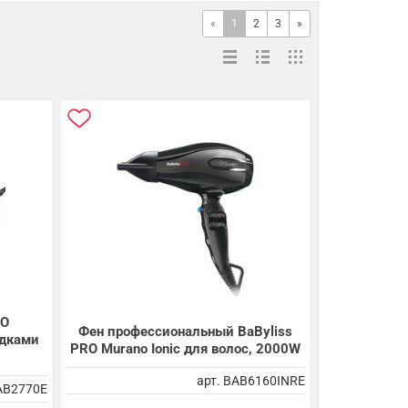
«
1
2
3
»
RO
Фен профессиональный BaByliss
адками
PRO Murano Ionic для волос, 2000W
арт. BAB6160INRE
BAB2770E