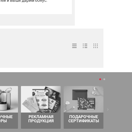
лей и выше дарим бонус:
ОЧНЫЕ
РЕКЛАМНАЯ
ПОДАРОЧНЫЕ
ТОВАРЫ 
ОРЫ
ПРОДУКЦИЯ
СЕРТИФИКАТЫ