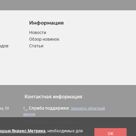
Информация
Новости
Обзор новинок
ндов
Статьи
Контактная информация
Служба поддержки:
ва, 50
Заказать обратный
звонок
Эл.почта:
info@moysalon.ru
45
мощью Яндекс.Метрика
, необходимых для
OK