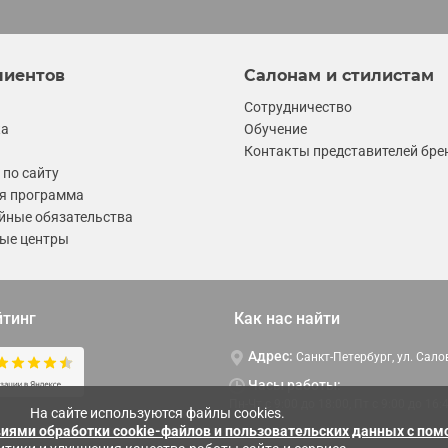
лиентов
Салонам и стилистам
Сотрудничество
ка
Обучение
Контакты представителей бре
по сайту
я программа
йные обязательства
ые центры
йтинг
Как нас найти
Адрес:
Санкт-Петербург, ул. Сало
Часы работы:
Пн-Чт c 9:00 до 18:00, Пт с 9:00 до 16:
На сайте используются файлы cookies.
виями обработки cookie-файлов и пользовательских данных с по