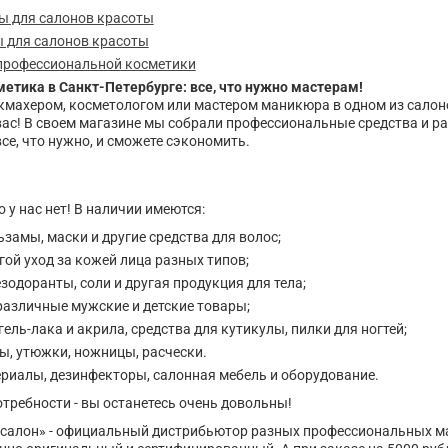
ты для салонов красоты
 для салонов красоты
профессиональной косметики
етика в Санкт-Петербурге: все, что нужно мастерам!
кмахером, косметологом или мастером маникюра в одном из салон
ас! В своем магазине мы собрали профессиональные средства и р
все, что нужно, и сможете сэкономить.
 у нас нет! В наличии имеются:
ьзамы, маски и другие средства для волос;
гой уход за кожей лица разных типов;
езодоранты, соли и другая продукция для тела;
 различные мужские и детские товары;
ель-лака и акрила, средства для кутикулы, пилки для ногтей;
ы, утюжки, ножницы, расчески.
риалы, дезинфекторы, салонная мебель и оборудование.
требности - вы останетесь очень довольны!
салон» - официальный дистрибьютор разных профессиональных мар