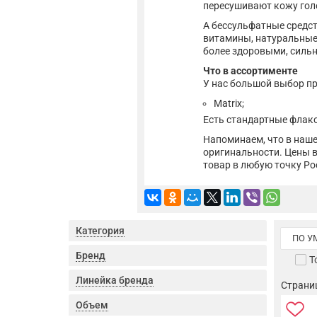
пересушивают кожу гол
А бессульфатные средст
витамины, натуральные 
более здоровыми, силь
Что в ассортименте
У нас большой выбор п
Matrix;
Есть стандартные флак
Напоминаем, что в наше
оригинальности. Цены в
товар в любую точку Ро
Категория
ПО 
Бренд
Т
Линейка бренда
Страниц
Объем