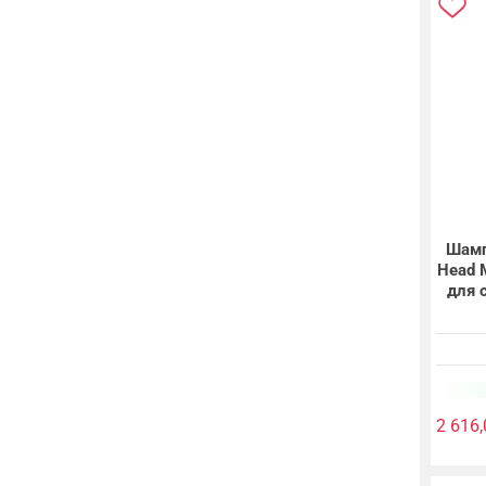
Шамп
Head 
для 
2 616,