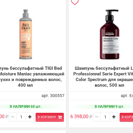
унь бессульфатный TIGI Bed
Шампунь бессульфатный L'
Moisture Maniac увлажняющий
Professionnel Serie Expert V
сухих и поврежденных волос,
Color Spectrum для окраш
400 мл
волос, 500 мл
арт. 300557
арт. 
В НАЛИЧИИ 68 шт.
В НАЛИЧИИ 9 шт.
00
6 398,00
В КОРЗИНУ
В КОР