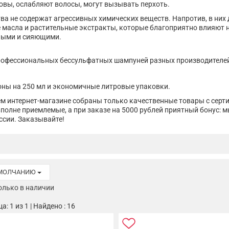
овы, ослабляют волосы, могут вызывать перхоть.
ва не содержат агрессивных химических веществ. Напротив, в них
масла и растительные экстракты, которые благоприятно влияют н
ными и сияющими.
рофессиональных бессульфатных шампуней разных производителей
оны на 250 мл и экономичные литровые упаковки.
м интернет-магазине собраны только качественные товары с серт
полне приемлемые, а при заказе на 5000 рублей приятный бонус: 
ссии. Заказывайте!
УМОЛЧАНИЮ
олько в наличии
а: 1 из 1 | Найдено : 16