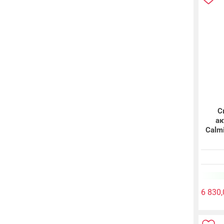
С
ак
Calm
6 830,