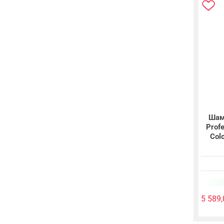
Шам
Profe
Col
5 589,