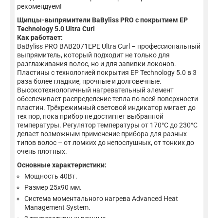
рекомендуем!
Щипцы-выпрямители BaByliss PRO с покрытием EP
Technology 5.0 Ultra Curl
Как работает:
BaByliss PRO BAB2071EPE Ultra Curl – профессиональный
выпрямитель, который подходит не только для
разглаживания волос, но и для завивки локонов.
Пластины с технологией покрытия EP Technology 5.0 в 3
раза более гладкие, прочные и долговечные.
Высокотехнологичный нагревательный элемент
обеспечивает распределение тепла по всей поверхности
пластин. Трёхрежимный световой индикатор мигает до
тех пор, пока прибор не достигнет выбранной
температуры. Регулятор температуры от 170°C до 230°C
делает возможным применение прибора для разных
типов волос – от ломких до непослушных, от тонких до
очень плотных.
Основные характеристики:
Мощность 40Вт.
Размер 25x90 мм.
Система моментального нагрева Advanced Heat
Management System.