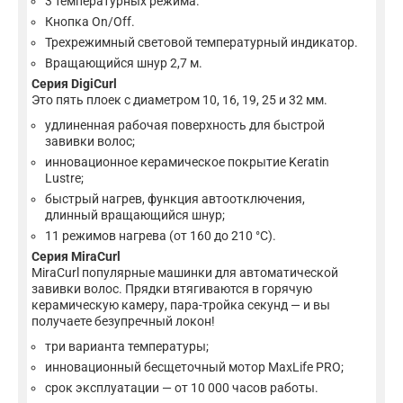
3 температурных режима.
Кнопка On/Off.
Трехрежимный световой температурный индикатор.
Вращающийся шнур 2,7 м.
Серия DigiCurl
Это пять плоек с диаметром 10, 16, 19, 25 и 32 мм.
удлиненная рабочая поверхность для быстрой
завивки волос;
инновационное керамическое покрытие Keratin
Lustre;
быстрый нагрев, функция автоотключения,
длинный вращающийся шнур;
11 режимов нагрева (от 160 до 210 °C).
Серия MiraCurl
MiraCurl популярные машинки для автоматической
завивки волос. Прядки втягиваются в горячую
керамическую камеру, пара-тройка секунд — и вы
получаете безупречный локон!
три варианта температуры;
инновационный бесщеточный мотор MaxLife PRO;
срок эксплуатации — от 10 000 часов работы.