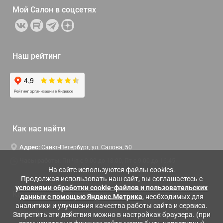
Мой Салон в
соцсетях
Наш рейтинг
Как нас найти
Адрес:
Санкт-Петербург, ул. Салова, 50
Часы работы:
Пн-Чт c 9:00 до 18:00, Пт с 9:00 до 16:45
На сайте используются файлы cookies.
Продолжая использовать наш сайт, вы соглашаетесь с
условиями обработки cookie-файлов и пользовательских
Контактная информация
данных с помощью Яндекс.Метрика
, необходимых для
аналитики и улучшения качества работы сайта и сервиса.
Служба поддержки:
Заказать обратный звонок
Запретить эти действия можно в настройках браузера. (при