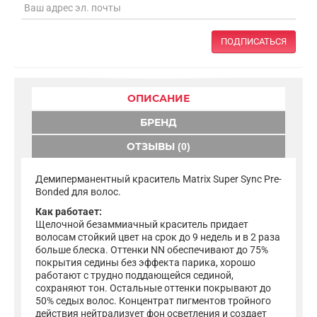
ПОДПИСАТЬСЯ
ОПИСАНИЕ
БРЕНД
ОТЗЫВЫ (0)
Демиперманентный краситель Matrix Super Sync Pre-
Bonded для волос.
Как работает:
Щелочной безаммиачный краситель придает
волосам стойкий цвет на срок до 9 недель и в 2 раза
больше блеска. Оттенки NN обеспечивают до 75%
покрытия седины без эффекта парика, хорошо
работают с трудно поддающейся сединой,
сохраняют тон. Остальные оттенки покрывают до
50% седых волос. Концентрат пигментов тройного
действия нейтрализует фон осветления и создает