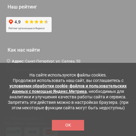
Наш рейтинг
Как нас найти
Адрес:
Санкт-Петербург, ул. Салова, 50
Часы работы:
Пн-Чт c 9:00 до 18:00, Пт с 9:00 до 16:45
На сайте используются файлы cookies.
Продолжая использовать наш сайт, вы соглашаетесь с
условиями обработки cookie-файлов и пользовательских
Контактная информация
данных с помощью Яндекс.Метрика
, необходимых для
аналитики и улучшения качества работы сайта и сервиса.
Служба поддержки:
Заказать обратный звонок
Запретить эти действия можно в настройках браузера. (при
этом некоторые функции сайта могут быть недоступны)
© 2026 moysalon.ru
Все права защищены
OK