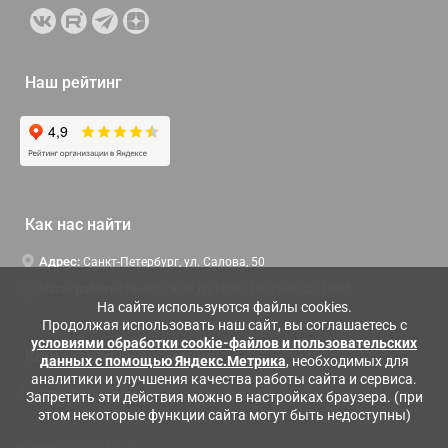
Наш рейтинг
Как нас найти
Адрес:
Санкт-Петербург, ул. Салова, 50
Часы работы:
Пн-Чт c 9:00 до 18:00, Пт с 9:00 до 16:45
На сайте используются файлы cookies.
Продолжая использовать наш сайт, вы соглашаетесь с
условиями обработки cookie-файлов и пользовательских
Контактная информация
данных с помощью Яндекс.Метрика
, необходимых для
аналитики и улучшения качества работы сайта и сервиса.
Служба поддержки:
Заказать обратный звонок
Запретить эти действия можно в настройках браузера. (при
этом некоторые функции сайта могут быть недоступны)