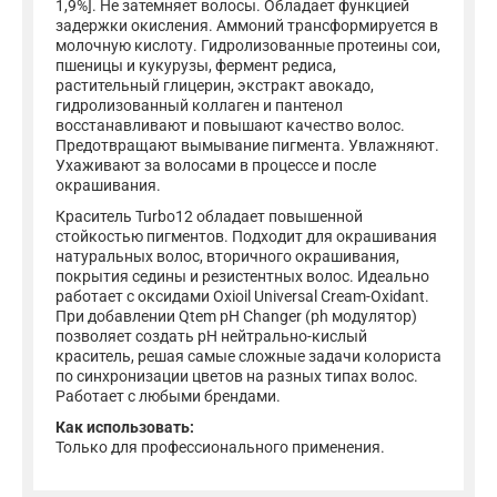
1,9%]. Не затемняет волосы. Обладает функцией
задержки окисления. Аммоний трансформируется в
молочную кислоту. Гидролизованные протеины сои,
пшеницы и кукурузы, фермент редиса,
растительный глицерин, экстракт авокадо,
гидролизованный коллаген и пантенол
восстанавливают и повышают качество волос.
Предотвращают вымывание пигмента. Увлажняют.
Ухаживают за волосами в процессе и после
окрашивания.
Краситель Turbo12 обладает повышенной
стойкостью пигментов. Подходит для окрашивания
натуральных волос, вторичного окрашивания,
покрытия седины и резистентных волос. Идеально
работает с оксидами Oxioil Universal Cream-Oxidant.
При добавлении Qtem pH Changer (ph модулятор)
позволяет создать pH нейтрально-кислый
краситель, решая самые сложные задачи колориста
по синхронизации цветов на разных типах волос.
Работает с любыми брендами.
Как использовать:
Только для профессионального применения.