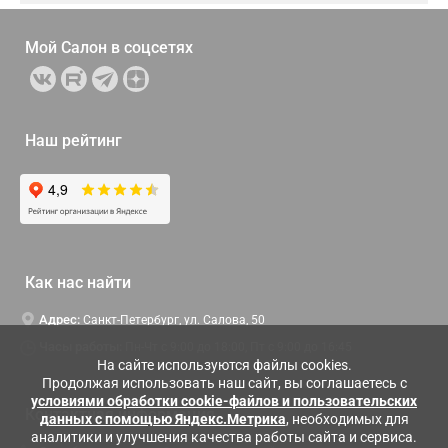
Мой Салон в
соцсетях
Наш рейтинг
Как нас найти
Адрес:
Санкт-Петербург, ул. Салова, 50
Часы работы:
Пн-Чт c 9:00 до 18:00, Пт с 9:00 до 16:45
На сайте используются файлы cookies.
Продолжая использовать наш сайт, вы соглашаетесь с
условиями обработки cookie-файлов и пользовательских
Контактная информация
данных с помощью Яндекс.Метрика
, необходимых для
аналитики и улучшения качества работы сайта и сервиса.