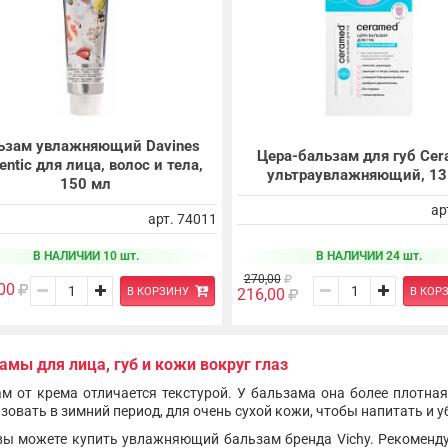
ьзам увлажняющий Davines
Цера-бальзам для губ Ce
entic для лица, волос и тела,
ультраувлажняющий, 13
150 мл
ар
арт. 74011
В НАЛИЧИИ 10 шт.
В НАЛИЧИИ 24 шт.
270,00
00
В КОРЗИНУ
В КОР
216,00
амы для лица, губ и кожи вокруг глаз
м от крема отличается текстурой. У бальзама она более плотн
зовать в зимний период, для очень сухой кожи, чтобы напитать и 
вы можете купить увлажняющий бальзам бренда Vichy. Рекоменду