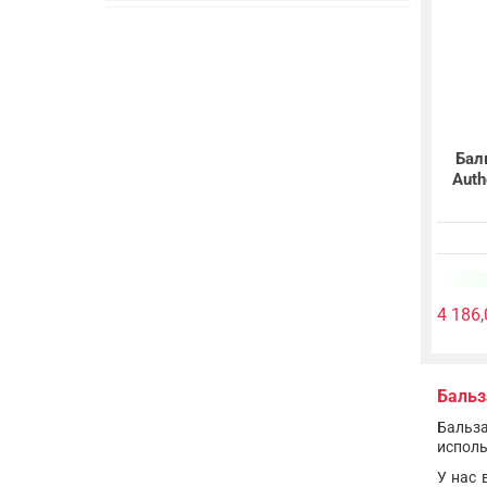
Бал
Auth
4 186,
Бальз
Бальза
исполь
У нас 