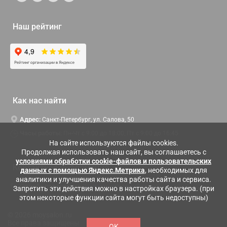
Наш рейтинг
Как нас найти
Адрес:
Санкт-Петербург, ул. Салова, 50
Часы работы:
Пн-Чт c 9:00 до 18:00, Пт с 9:00 до 16:45
На сайте используются файлы cookies.
Продолжая использовать наш сайт, вы соглашаетесь с
условиями обработки cookie-файлов и пользовательских
Контактная информация
данных с помощью Яндекс.Метрика
, необходимых для
аналитики и улучшения качества работы сайта и сервиса.
Служба поддержки:
Заказать обратный звонок
Запретить эти действия можно в настройках браузера. (при
этом некоторые функции сайта могут быть недоступны)
© 2026 moysalon.ru
Все права защищены
OK