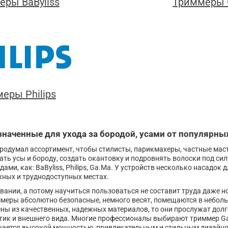
ры BaByliss
Триммеры 
еры Philips
наченные для ухода за бородой, усами от популярны
родумал ассортимент, чтобы стилисты, парикмахеры, частные маст
тать усы и бороду, создать окантовку и подровнять волоски под си
ми, как: BaByliss, Philips, Ga.Ma. У устройств несколько насадок 
жных и труднодоступных местах.
вании, а потому научиться пользоваться не составит труда даже но
ммеры абсолютно безопасные, немного весят, помещаются в небольш
ны из качественных, надежных материалов, то они прослужат долг
стик и внешнего вида. Многие профессионалы выбирают триммер G
ичается высокой мощностью, привлекательным и стильным дизайно