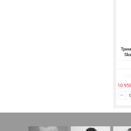
Трим
Ske
10 95