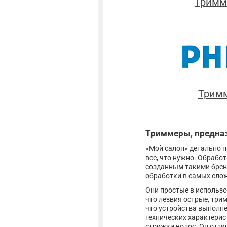
Тримме
Тримм
Триммеры, предназ
«Мой салон» детально п
все, что нужно. Обрабо
созданным такими бренда
обработки в самых сло
Они простые в использо
что лезвия острые, три
что устройства выполне
технических характери
стрижки волос. Он отл