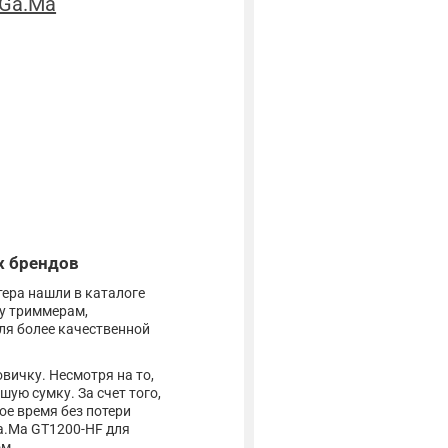
Ga.Ma
х брендов
ера нашли в каталоге
лу триммерам,
для более качественной
вичку. Несмотря на то,
ую сумку. За счет того,
ое время без потери
a.Ma GT1200-HF для
м.