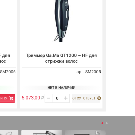
 для
Триммер Ga.Ma GT1200 – HF для
лос
стрижки волос
. SM2006
арт. SM2005
НЕТ В НАЛИЧИИ
5 073,00
ЗИНУ
ОТСУТСТВУЕТ