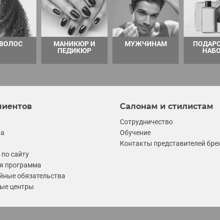
 ВОЛОС
МАНИКЮР И
МУЖЧИНАМ
ПОДАР
ПЕДИКЮР
НАБ
лиентов
Салонам и стилистам
Сотрудничество
ка
Обучение
Контакты представителей бре
по сайту
я программа
йные обязательства
ые центры