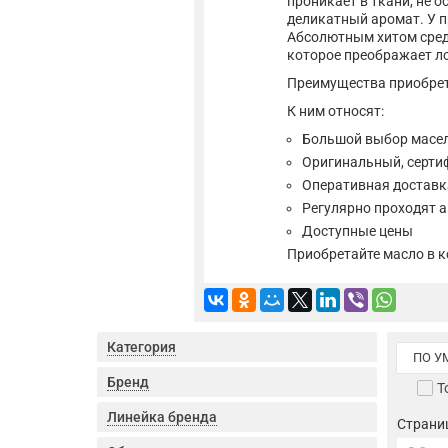
проникает в ткани, не о
деликатный аромат. У п
Абсолютным хитом среди 
которое преображает ло
Преимущества приобрет
К ним относят:
Большой выбор масел
Оригинальный, серти
Оперативная доставк
Регулярно проходят а
Доступные цены
Приобретайте масло в к
Категория
ПО 
Бренд
Т
Линейка бренда
Страница