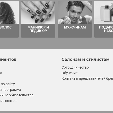
 ВОЛОС
МАНИКЮР И
МУЖЧИНАМ
ПОДАР
ПЕДИКЮР
НАБ
лиентов
Салонам и стилистам
Сотрудничество
ка
Обучение
Контакты представителей бре
по сайту
я программа
йные обязательства
ые центры