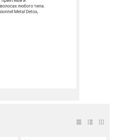
т приятный и
волосах любого типа.
onnel Metal Detox,