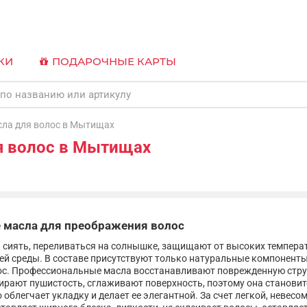
КИ
ПОДАРОЧНЫЕ КАРТЫ
а для волос в Мытищах
я волос в Мытищах
 масла для преображения волос
 сиять, переливаться на солнышке, защищают от высоких температ
й среды. В составе присутствуют только натуральные компоненты
лос. Профессиональные масла восстанавливают поврежденную стру
ирают пушистость, сглаживают поверхность, поэтому она становит
 облегчает укладку и делает ее элегантной. За счет легкой, невес