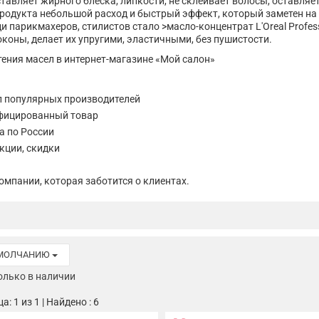
ставляет жирного блеска, липкости, не склеивает волосы, оставляе
родукта небольшой расход и быстрый эффект, который заметен на 
парикмахеров, стилистов стало >масло-концентрат L'Oreal Professi
коны, делает их упругими, эластичными, без пушистости.
ения масел в интернет-магазине «Мой салон»
 популярных производителей
фицированный товар
а по России
кции, скидки
омпании, которая заботится о клиентах.
УМОЛЧАНИЮ
олько в наличии
: 1 из 1 | Найдено : 6