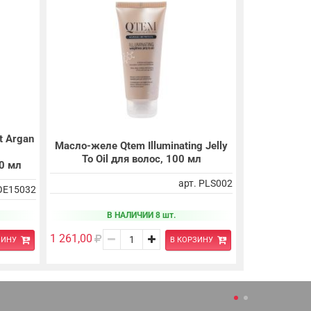
t Argan
Масло-желе Qtem Illuminating Jelly
To Oil для волос, 100 мл
0 мл
арт. PLS002
 OE15032
В НАЛИЧИИ 8 шт.
1 261,00
ЗИНУ
В КОРЗИНУ