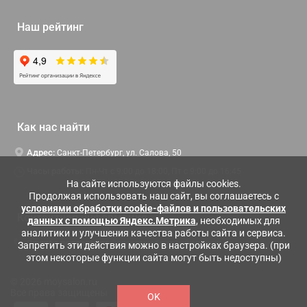
Наш рейтинг
Как нас найти
Адрес:
Санкт-Петербург, ул. Салова, 50
Часы работы:
Пн-Чт c 9:00 до 18:00, Пт с 9:00 до 16:45
На сайте используются файлы cookies.
Продолжая использовать наш сайт, вы соглашаетесь с
условиями обработки cookie-файлов и пользовательских
Контактная информация
данных с помощью Яндекс.Метрика
, необходимых для
аналитики и улучшения качества работы сайта и сервиса.
Служба поддержки:
Заказать обратный звонок
Запретить эти действия можно в настройках браузера. (при
этом некоторые функции сайта могут быть недоступны)
© 2026 moysalon.ru
Все права защищены
OK