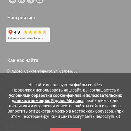
Наш рейтинг
Как нас найти
Адрес:
Санкт-Петербург, ул. Салова, 50
Часы работы:
Пн-Чт c 9:00 до 18:00, Пт с 9:00 до 16:45
На сайте используются файлы cookies.
Продолжая использовать наш сайт, вы соглашаетесь с
условиями обработки cookie-файлов и пользовательских
Контактная информация
данных с помощью Яндекс.Метрика
, необходимых для
аналитики и улучшения качества работы сайта и сервиса.
Служба поддержки:
Заказать обратный звонок
Запретить эти действия можно в настройках браузера. (при
этом некоторые функции сайта могут быть недоступны)
© 2026 moysalon.ru