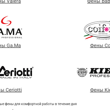
ы Valera
Фены BaBy
ны Ga.Ma
Фены Coi
ы Ceriotti
Фены Ki
ые фены для комфортной работы в течение дня