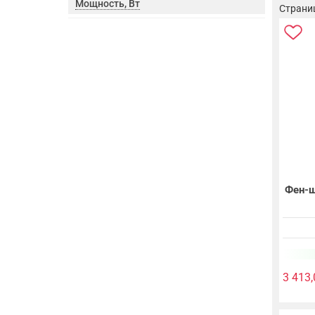
Мощность, Вт
Страница
Фен-щ
3 413,