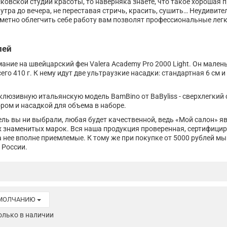
сковской студии красоты, то наверняка знаете, что такое хорошая 
утра до вечера, не переставая стричь, красить, сушить… Неудивите
Заметно облегчить себе работу вам позволят профессиональные лег
лей
ние на швейцарский фен Valera Academy Pro 2000 Light. Он маленьк
его 410 г. К нему идут две ультраузкие насадки: стандартная 6 см 
клюзивную итальянскую модель BamBino от BaByliss - сверхлегкий
ром и насадкой для объема в наборе.
ль вы ни выбрали, любая будет качественной, ведь «Мой салон» 
 знаменитых марок. Вся наша продукция проверенная, сертифицир
а нее вполне приемлемые. К тому же при покупке от 5000 рублей мы
 России.
УМОЛЧАНИЮ
олько в наличии