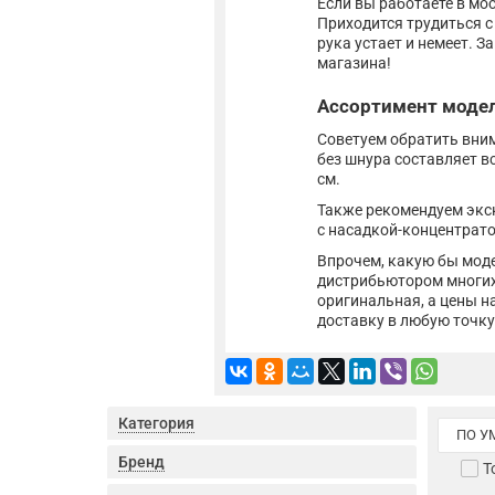
Если вы работаете в мо
Приходится трудиться с 
рука устает и немеет. 
магазина!
Ассортимент моде
Советуем обратить внима
без шнура составляет вс
см.
Также рекомендуем экс
с насадкой-концентрато
Впрочем, какую бы моде
дистрибьютором многих
оригинальная, а цены н
доставку в любую точку
Категория
ПО 
Бренд
Т