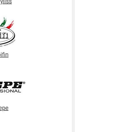
liss
fin
epe