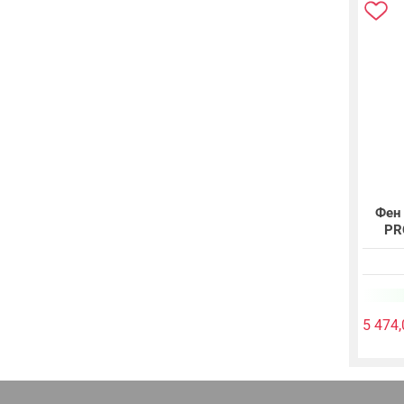
Фен
PR
5 474,