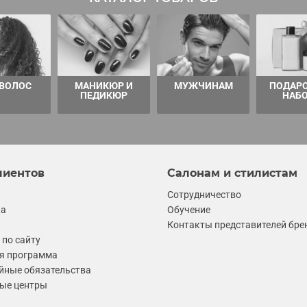
 ВОЛОС
МАНИКЮР И
МУЖЧИНАМ
ПОДАР
ПЕДИКЮР
НАБ
лиентов
Салонам и стилистам
Сотрудничество
ка
Обучение
Контакты представителей бре
по сайту
я программа
йные обязательства
ые центры