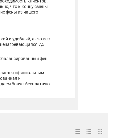
проходимость клиентов.
льно, что к концу смены
кие фены из нашего
ий и удобный, а его вес
и ненагревающаяся 7,5
 сбалансированный фен
является официальным
ованная и
 даем бонус: бесплатную