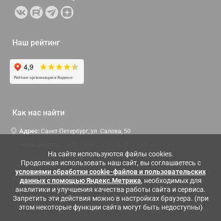
Наш рейтинг
Как нас найти
Адрес:
Санкт-Петербург, ул. Салова, 50
Часы работы:
Пн-Чт c 9:00 до 18:00, Пт с 9:00 до 16:45
На сайте используются файлы cookies.
Продолжая использовать наш сайт, вы соглашаетесь с
условиями обработки cookie-файлов и пользовательских
Контактная информация
данных с помощью Яндекс.Метрика
, необходимых для
аналитики и улучшения качества работы сайта и сервиса.
Служба поддержки:
Заказать обратный звонок
Запретить эти действия можно в настройках браузера. (при
этом некоторые функции сайта могут быть недоступны)