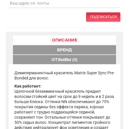
ПОДПИСАТЬСЯ
ОПИСАНИЕ
БРЕНД
ОТЗЫВЫ (0)
Демиперманентный краситель Matrix Super Sync Pre-
Bonded для волос.
Как работает:
Щелочной безаммиачный краситель придает
волосам стойкий цвет на срок до 9 недель и в 2 раза
больше блеска. Оттенки NN обеспечивают до 75%
покрытия седины без эффекта парика, хорошо
работают с трудно поддающейся сединой,
сохраняют тон. Остальные оттенки покрывают до
50% седых волос. Концентрат пигментов тройного
действия нейтрализует фон осветления и создает