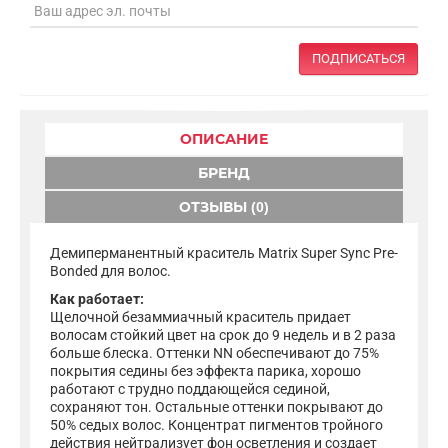
ПОДПИСАТЬСЯ
ОПИСАНИЕ
БРЕНД
ОТЗЫВЫ (0)
Демиперманентный краситель Matrix Super Sync Pre-
Bonded для волос.
Как работает:
Щелочной безаммиачный краситель придает
волосам стойкий цвет на срок до 9 недель и в 2 раза
больше блеска. Оттенки NN обеспечивают до 75%
покрытия седины без эффекта парика, хорошо
работают с трудно поддающейся сединой,
сохраняют тон. Остальные оттенки покрывают до
50% седых волос. Концентрат пигментов тройного
действия нейтрализует фон осветления и создает