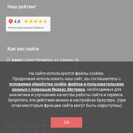
Наш рейтинг
Как нас найти
Адрес:
Санкт-Петербург, ул. Салова, 50
Часы работы:
Пн-Чт c 9:00 до 18:00, Пт с 9:00 до 16:45
На сайте используются файлы cookies.
Продолжая использовать наш сайт, вы соглашаетесь с
условиями обработки cookie-файлов и пользовательских
Контактная информация
данных с помощью Яндекс.Метрика
, необходимых для
аналитики и улучшения качества работы сайта и сервиса.
Служба поддержки:
Заказать обратный звонок
Запретить эти действия можно в настройках браузера. (при
этом некоторые функции сайта могут быть недоступны)
© 2026 moysalon.ru
Все права защищены
OK