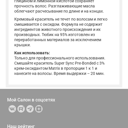
глицином и лимонной кислотой сохраняет
прочность волос. Разглаживающие масла
облегчают расчесывание по длине и на концах.
Кремовый краситель не течет по волосам и легко
смешивается с оксидом. Формула не содержит
ингредиентов животного происхождения и их
производных. Тюбик на 95% изготовлен из
переработанных материалов за исключением
крышки.
Как использовать:
Только для профессионального использования.
Смешайте краситель Super Sync Pre-Bonded с 3%
крем-оксидантом Matrix в пропорции 1 к 1 и
нанесите на волосы. Время выдержки – 20 мин.
Мой Салон в
соцсетях
Наш рейтинг