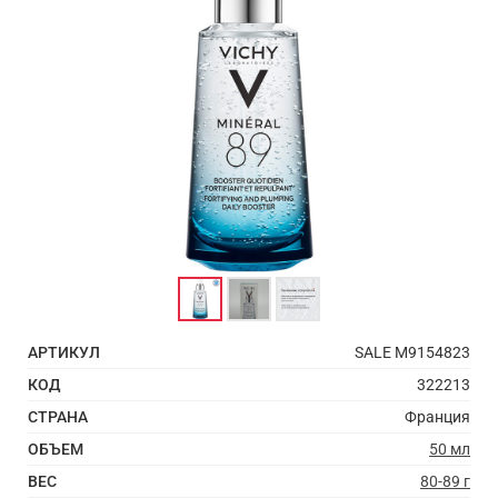
АРТИКУЛ
SALE M9154823
КОД
322213
СТРАНА
Франция
ОБЪЕМ
50 мл
ВЕС
80-89 г