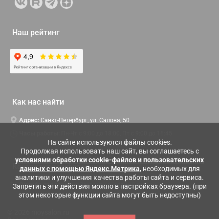
Наш рейтинг
Как нас найти
Адрес:
Санкт-Петербург, ул. Салова, 50
Часы работы:
Пн-Чт c 9:00 до 18:00, Пт с 9:00 до 16:45
На сайте используются файлы cookies.
Продолжая использовать наш сайт, вы соглашаетесь с
условиями обработки cookie-файлов и пользовательских
Контактная информация
данных с помощью Яндекс.Метрика
, необходимых для
аналитики и улучшения качества работы сайта и сервиса.
Служба поддержки:
Заказать обратный звонок
Запретить эти действия можно в настройках браузера. (при
этом некоторые функции сайта могут быть недоступны)
© 2026 moysalon.ru