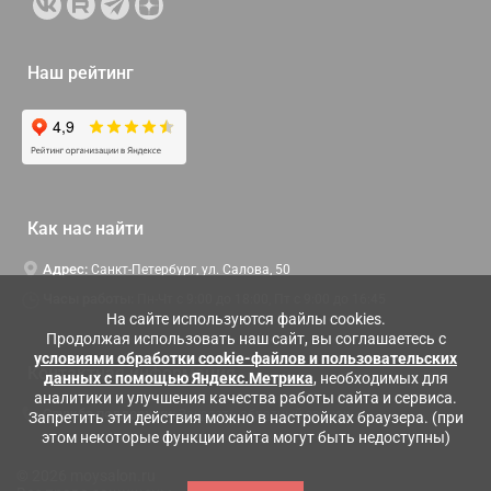
Наш рейтинг
Как нас найти
Адрес:
Санкт-Петербург, ул. Салова, 50
Часы работы:
Пн-Чт c 9:00 до 18:00, Пт с 9:00 до 16:45
На сайте используются файлы cookies.
Продолжая использовать наш сайт, вы соглашаетесь с
условиями обработки cookie-файлов и пользовательских
Контактная информация
данных с помощью Яндекс.Метрика
, необходимых для
аналитики и улучшения качества работы сайта и сервиса.
Служба поддержки:
Заказать обратный звонок
Запретить эти действия можно в настройках браузера. (при
этом некоторые функции сайта могут быть недоступны)
© 2026 moysalon.ru