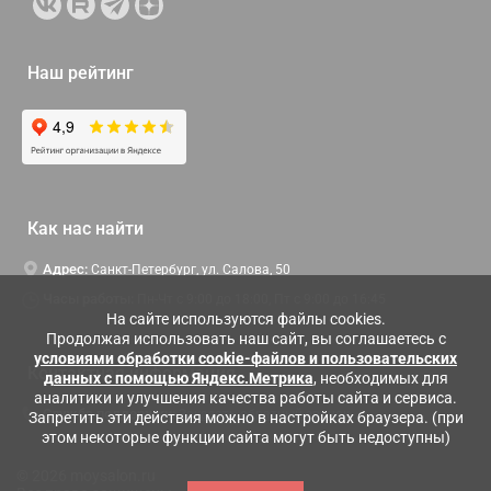
Наш рейтинг
Как нас найти
Адрес:
Санкт-Петербург, ул. Салова, 50
Часы работы:
Пн-Чт c 9:00 до 18:00, Пт с 9:00 до 16:45
На сайте используются файлы cookies.
Продолжая использовать наш сайт, вы соглашаетесь с
условиями обработки cookie-файлов и пользовательских
Контактная информация
данных с помощью Яндекс.Метрика
, необходимых для
аналитики и улучшения качества работы сайта и сервиса.
Служба поддержки:
Заказать обратный звонок
Запретить эти действия можно в настройках браузера. (при
этом некоторые функции сайта могут быть недоступны)
© 2026 moysalon.ru