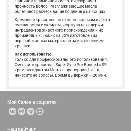
глицином и лимонной кислотой сохраняет
прочность волос. Разглаживающие масла
облегчают расчесывание по длине и на концах.
Кремовый краситель не течет по волосам и легко
смешивается с оксидом. Формула не содержит
ингредиентов животного происхождения и их
производных. Тюбик на 95% изготовлен из
переработанных материалов за исключением
крышки.
Как использовать:
Только для профессионального использования.
Смешайте краситель Super Sync Pre-Bonded с 3%
крем-оксидантом Matrix в пропорции 1 к 1 и
нанесите на волосы. Время выдержки – 20 мин.
Мой Салон в
соцсетях
Наш рейтинг