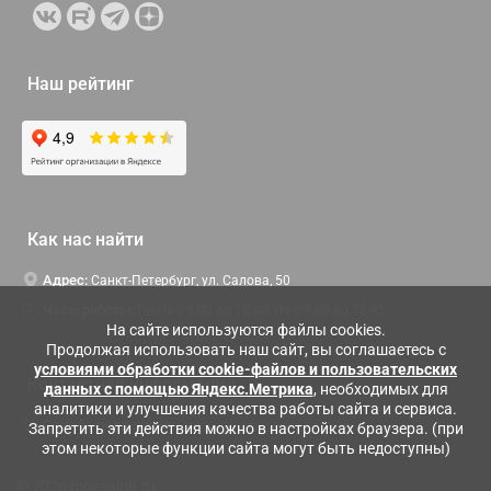
Наш рейтинг
Как нас найти
Адрес:
Санкт-Петербург, ул. Салова, 50
Часы работы:
Пн-Чт c 9:00 до 18:00, Пт с 9:00 до 16:45
На сайте используются файлы cookies.
Продолжая использовать наш сайт, вы соглашаетесь с
условиями обработки cookie-файлов и пользовательских
Контактная информация
данных с помощью Яндекс.Метрика
, необходимых для
аналитики и улучшения качества работы сайта и сервиса.
Служба поддержки:
Заказать обратный звонок
Запретить эти действия можно в настройках браузера. (при
этом некоторые функции сайта могут быть недоступны)
© 2026 moysalon.ru