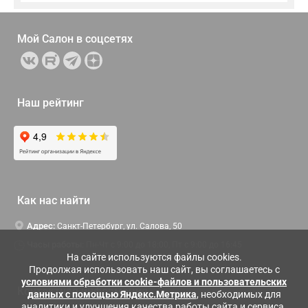
Мой Салон в
соцсетях
Наш рейтинг
Как нас найти
Адрес:
Санкт-Петербург, ул. Салова, 50
Часы работы:
Пн-Чт c 9:00 до 18:00, Пт с 9:00 до 16:45
На сайте используются файлы cookies.
Продолжая использовать наш сайт, вы соглашаетесь с
условиями обработки cookie-файлов и пользовательских
Контактная информация
данных с помощью Яндекс.Метрика
, необходимых для
аналитики и улучшения качества работы сайта и сервиса.