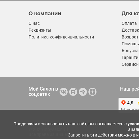
О компании
Для к
О нас
Оплата
Реквизиты
Достав
Политика конфиденциальности
Возврат
Помощь 
Бонусна
Гаранти
Сервисн
Мой Салон в
Наш ре
соцсетях
Продолжая использовать наш сайт, вы соглашаетесь с
усло
анал
© 2026 moysalon.ru
Все права защищены
Запретить эти действия можно в 