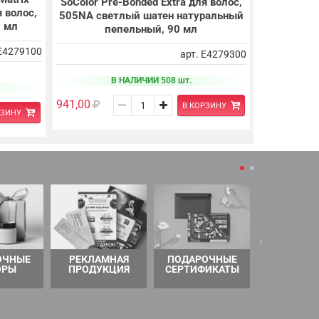
SoColor Pre-Bonded Extra для волос,
я волос,
505NA светлый шатен натуральный
0 мл
пепельный, 90 мл
 E4279100
арт. E4279300
В НАЛИЧИИ 508 шт.
941,00
В КОРЗИНУ
РЗИНУ
ОЧНЫЕ
РЕКЛАМНАЯ
ПОДАРОЧНЫЕ
ТОВАРЫ 
ОРЫ
ПРОДУКЦИЯ
СЕРТИФИКАТЫ