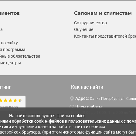
лиентов
Салонам и стилистам
Сотрудничество
ка
Обучение
Контакты представителей бре
по сайту
я программа
йные обязательства
ые центры
йтинг
Как нас найти
Адрес:
Санкт-Петербург, ул. Сало
Часы работы:
Пн-Чт c 9:00 до 18:00, Пт с 9:00 до 16:
На сайте используются файлы cookies.
виями обработки cookie-файлов и пользовательских данных с по
итики и улучшения качества работы сайта и сервиса.
настройках браузера. (при этом некоторые функции сайта могут бы