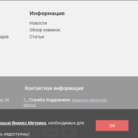
Информация
Новости
Обзор новинок
ндов
Статьи
Контактная информация
Служба поддержки:
ва, 50
Заказать обратный
звонок
Эл.почта:
info@moysalon.ru
45
мощью Яндекс.Метрика
, необходимых для
OK
ть недоступны)