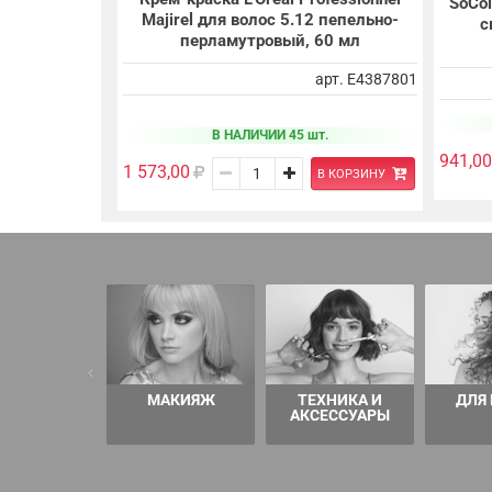
SoCol
Majirel для волос 5.12 пепельно-
с
перламутровый, 60 мл
арт. E4387801
В НАЛИЧИИ 45 шт.
941,00
1 573,00
В КОРЗИНУ
МАКИЯЖ
ТЕХНИКА И
ДЛЯ
АКСЕССУАРЫ