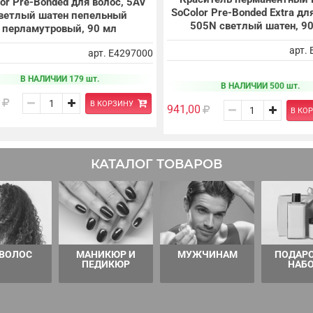
or Pre-Bonded для волос, 5AV
SoColor Pre-Bonded Extra дл
ветлый шатен пепельный
505N светлый шатен, 9
перламутровый, 90 мл
арт.
арт. E4297000
В НАЛИЧИИ 179 шт.
В НАЛИЧИИ 500 шт.
В КОРЗИНУ
941,00
В КО
КАТАЛОГ ТОВАРОВ
 ВОЛОС
МАНИКЮР И
МУЖЧИНАМ
ПОДАР
ПЕДИКЮР
НАБ